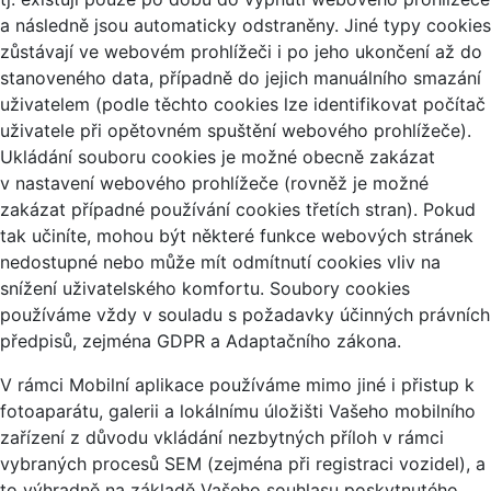
a následně jsou automaticky odstraněny. Jiné typy cookies
zůstávají ve webovém prohlížeči i po jeho ukončení až do
stanoveného data, případně do jejich manuálního smazání
uživatelem (podle těchto cookies lze identifikovat počítač
uživatele při opětovném spuštění webového prohlížeče).
Ukládání souboru cookies je možné obecně zakázat
v nastavení webového prohlížeče (rovněž je možné
zakázat případné používání cookies třetích stran). Pokud
tak učiníte, mohou být některé funkce webových stránek
nedostupné nebo může mít odmítnutí cookies vliv na
snížení uživatelského komfortu. Soubory cookies
používáme vždy v souladu s požadavky účinných právních
předpisů, zejména GDPR a Adaptačního zákona.
V rámci Mobilní aplikace používáme mimo jiné i přistup k
fotoaparátu, galerii a lokálnímu úložišti Vašeho mobilního
zařízení z důvodu vkládání nezbytných příloh v rámci
vybraných procesů SEM (zejména při registraci vozidel), a
to výhradně na základě Vašeho souhlasu poskytnutého