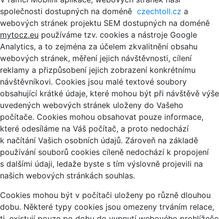
společnosti dostupných na doméně
czechtoll.cz
a
webových stránek projektu SEM dostupných na doméně
mytocz.eu
používáme tzv. cookies a nástroje Google
Analytics, a to zejména za účelem zkvalitnění obsahu
webových stránek, měření jejich návštěvnosti, cílení
reklamy a přizpůsobení jejich zobrazení konkrétnímu
návštěvníkovi. Cookies jsou malé textové soubory
obsahující krátké údaje, které mohou být při návštěvě výše
uvedených webových stránek uloženy do Vašeho
počítače. Cookies mohou obsahovat pouze informace,
které odesíláme na Váš počítač, a proto nedochází
k načítání Vašich osobních údajů. Zároveň na základě
používání souborů cookies cíleně nedochází k propojení
s dalšími údaji, ledaže byste s tím výslovně projevili na
našich webových stránkách souhlas.
Cookies mohou být v počítači uloženy po různě dlouhou
dobu. Některé typy cookies jsou omezeny trváním relace,
tj. existují pouze po dobu do vypnutí webového prohlížeče