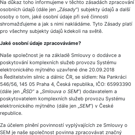
Na důkaz toho informujeme v těchto zásadách zpracování
osobních údajů (dále jen „
Zásady
“) subjekty údajů a další
osoby o tom, jaké osobní údaje při své činnosti
shromažďujeme a jak s nimi nakládáme. Tyto Zásady platí
pro všechny subjekty údajů kdekoli na světě.
Jaké osobní údaje zpracováváme?
Naše společnost je na základě Smlouvy o dodávce a
poskytování komplexních služeb provozu Systému
elektronického mýtného uzavřené dne 20.09.2018
s Ředitelstvím silnic a dálnic ČR, se sídlem: Na Pankráci
546/56, 145 05 Praha 4, Česká republika, IČO: 65993390
(dále jen „
ŘSD
“ a „
Smlouva o SEM
“) dodavatelem a
poskytovatelem komplexních služeb provozu Systému
elektronického mýtného (dále jen „
SEM
“) v České
republice.
Za účelem plnění povinností vyplývajících ze Smlouvy o
SEM je naše společnost povinna zpracovávat značný