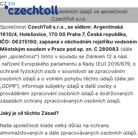
CZ
EN
Zásady zpracování osobních údajů ve společnosti
CzechToll s.r.o.
Společnost
CzechToll s.r.o., se sídlem: Argentinská
1610/4, Holešovice, 170 00 Praha 7, Česká republika,
IČO: 06315160, zapsaná v obchodním rejstříku vedeném
Městským soudem v Praze pod sp. zn. C 280083
(dále
jen „
společnost
“) tímto v souladu se článkem 12 a násl.
nařízení Evropského parlamentu a Rady (EU) 2016/679, o
ochraně fyzických osob v souvislosti se zpracováním
osobních údajů a o volném pohybu těchto údajů (dále jen
„
GDPR
“), informuje subjekty údajů a další osoby o
prováděném zpracování osobních údajů a dodržovaných
zásadách ochrany zpracovávaných osobních údajů.
Jaký je cíl těchto Zásad?
Naše společnost klade velký důraz na ochranu
shromažďovaných a dále zpracovávaných osobních údajů.