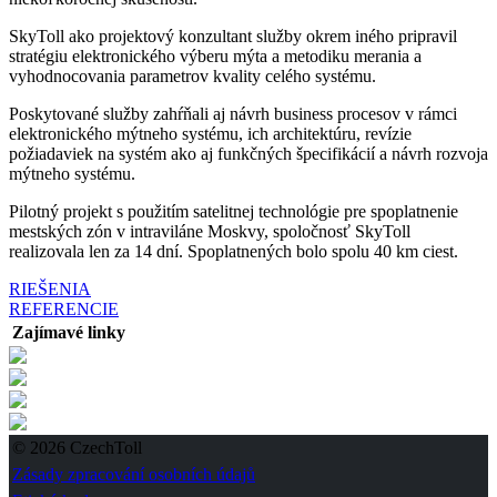
SkyToll ako projektový konzultant služby okrem iného pripravil
stratégiu elektronického výberu mýta a metodiku merania a
vyhodnocovania parametrov kvality celého systému.
Poskytované služby zahŕňali aj návrh business procesov v rámci
elektronického mýtneho systému, ich architektúru, revízie
požiadaviek na systém ako aj funkčných špecifikácií a návrh rozvoja
mýtneho systému.
Pilotný projekt s použitím satelitnej technológie pre spoplatnenie
mestských zón v intraviláne Moskvy, spoločnosť SkyToll
realizovala len za 14 dní. Spoplatnených bolo spolu 40 km ciest.
RIEŠENIA
REFERENCIE
Zajímavé linky
© 2026 CzechToll
Zásady zpracování osobních údajů