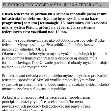
ELEKTRONICKÝ VÝBER MÝTA, RUSKÁ FEDERÁCIA
Ruská federácia sa pridala ku krajinám spoplatňujúcim cestnú
infraštruktúru elektronickým mýtnym systémom na báze
progresívnej satelitnej technológie. 15. novembra 2015 zaviedla
mýtny systém Platon, určený na výber mýta za užívanie
federálnych ciest vozidlami nad 12 ton.
Mýtom je spoplatnených viac ako 50 000 km ciest po celej Ruskej
federácii. Mýtny systém využíva približne 2 milióny kusov
palubných jednotiek (OBU).
Okrem elektronického výberu mýta s využitím palubných jednotiek
je vodičom na tranzitných trasách k dispozícii aj úhrada mýta
formou ticketingu. Dodržiavanie povinnosti úhrady mýta kontroluje
takmer 500 kontrolných brán.
Pri navrhovaní riešenia elektronického mýtneho systému pre Ruskú
federáciu, spoločnosť SkyToll využila predovšetkým reálne
skúsenosti pri riešení návrhu, budovania a prevádzky elektronického
mýtneho systému v Slovenskej republike.
Aj keď išlo o neporovnateľne väčší rozsah spoplatnenia,
principiálne otázky týkajúce sa elektronického mýta a
prevádzkovych procesov boli zodpovedané práve vďaka
niekoľkoročnej skúsenosti.