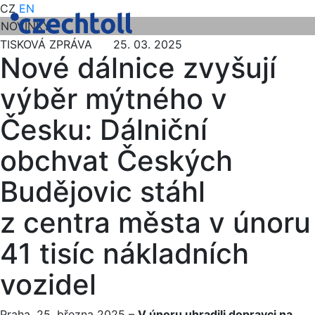
CZ
EN
NOVINKY
TISKOVÁ ZPRÁVA 25. 03. 2025
Nové dálnice zvyšují
výběr mýtného v
Česku: Dálniční
obchvat Českých
Budějovic stáhl
z centra města v únoru
41 tisíc nákladních
vozidel
Praha, 25. března 2025 –
V únoru uhradili dopravci na