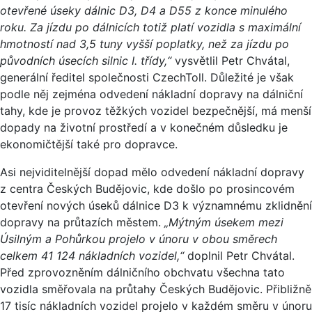
otevřené úseky dálnic D3, D4 a D55 z konce minulého
roku. Za jízdu po dálnicích totiž platí vozidla s maximální
hmotností nad 3,5 tuny vyšší poplatky, než za jízdu po
původních úsecích silnic I. třídy,“
vysvětlil Petr Chvátal,
generální ředitel společnosti CzechToll. Důležité je však
podle něj zejména odvedení nákladní dopravy na dálniční
tahy, kde je provoz těžkých vozidel bezpečnější, má menší
dopady na životní prostředí a v konečném důsledku je
ekonomičtější také pro dopravce.
Asi nejviditelnější dopad mělo odvedení nákladní dopravy
z centra Českých Budějovic, kde došlo po prosincovém
otevření nových úseků dálnice D3 k významnému zklidnění
dopravy na průtazích městem.
„Mýtným úsekem mezi
Úsilným a Pohůrkou projelo v únoru v obou směrech
celkem 41 124 nákladních vozidel,“
doplnil Petr Chvátal.
Před zprovozněním dálničního obchvatu všechna tato
vozidla směřovala na průtahy Českých Budějovic. Přibližně
17 tisíc nákladních vozidel projelo v každém směru v únoru