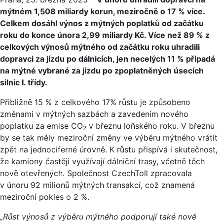
mýtném 1,508 miliardy korun, meziročně o 17 % více.
Celkem dosáhl výnos z mýtných poplatků od začátku
roku do konce února 2,99 miliardy Kč. Více než 89 % z
celkových výnosů mýtného od začátku roku uhradili
dopravci za jízdu po dálnicích, jen necelých 11 % připadá
na mýtné vybrané za jízdu po zpoplatněných úsecích
silnic I. třídy.
Přibližně 15 % z celkového 17% růstu je způsobeno
změnami v mýtných sazbách a zavedením nového
poplatku za emise CO
v březnu loňského roku. V březnu
2
by se tak měly meziroční změny ve výběru mýtného vrátit
zpět na jednociferné úrovně. K růstu přispívá i skutečnost,
že kamiony častěji využívají dálniční trasy, včetně těch
nově otevřených. Společnost CzechToll zpracovala
v únoru 92 milionů mýtných transakcí, což znamená
meziroční pokles o 2 %.
„Růst výnosů z výběru mýtného podporují také nově