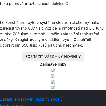
také po nově otevřené části dálnice D4.
Ke konci února bylo v systému elektronického mýtného
zaregistrováno 887 tisíc vozidel s hmotností nad 3,5 tuny,
z toho 705 tisíc automobilů mělo zahraniční registrační
značky. K registrovaným vozidlům vydal CzechToll
dopravcům 658 tisíc kusů palubních jednotek.
ZOBRAZIT VŠECHNY NOVINKY
Zajímavé linky
© 2026 CzechToll
Zásady zpracování osobních údajů
Etický kodex