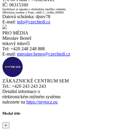
IČ: 06315160
Společnost je zapsána v obchodním rejstříku vedeném
Městským soudem v Praze, oddíl C, vložka 280083
Datová schránka: 4jsnv78
E-mail:
info@czechtoll.cz
PRO MÉDIA
Miroslav Beneš
tiskový mluvčí
Tel: +420 248 248 888
E-mail:
miroslav.benes@czechtoll.cz
ZÁKAZNICKÉ CENTRUM SEM
Tel.: +420 243 243 243
Detailní informace o
elektronickém mýtném systému
naleznete na
https://mytocz.eu
Modal title
×