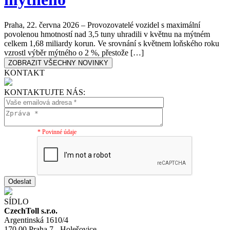
Praha, 22. června 2026 – Provozovatelé vozidel s maximální
povolenou hmotností nad 3,5 tuny uhradili v květnu na mýtném
celkem 1,68 miliardy korun. Ve srovnání s květnem loňského roku
vzrostl výběr mýtného o 2 %, přestože […]
ZOBRAZIT VŠECHNY NOVINKY
KONTAKT
KONTAKTUJTE NÁS:
* Povinné údaje
Odeslat
SÍDLO
CzechToll s.r.o.
Argentinská 1610/4
170 00 Praha 7 - Holešovice