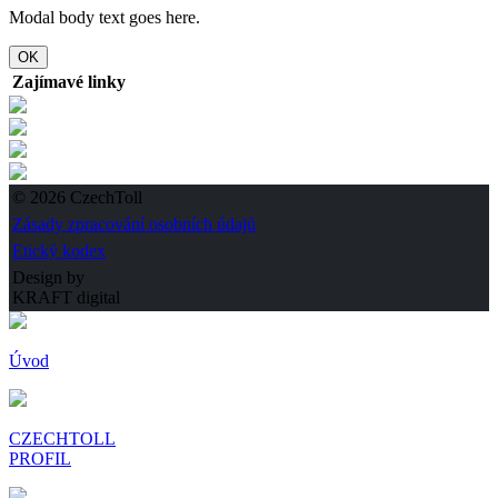
Modal body text goes here.
OK
Zajímavé linky
© 2026 CzechToll
Zásady zpracování osobních údajů
Etický kodex
Design by
KRAFT digital
Úvod
CZECHTOLL
PROFIL