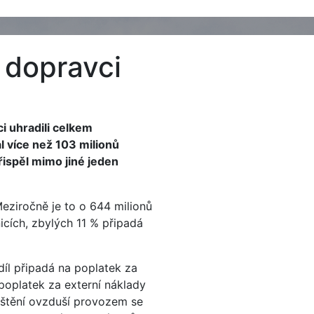
i dopravci
i uhradili celkem
l více než 103 milionů
řispěl mimo jiné jeden
Meziročně je to o 644 milionů
icích, zbylých 11 % připadá
díl připadá na poplatek za
poplatek za externí náklady
ištění ovzduší provozem se