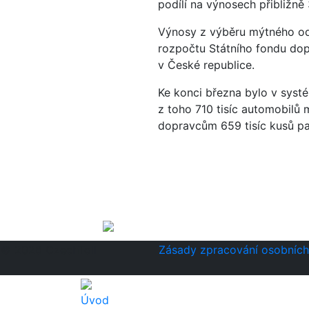
podílí na výnosech přibližně
Výnosy z výběru mýtného od 
rozpočtu Státního fondu dopr
v České republice.
Ke konci března bylo v systé
z toho 710 tisíc automobilů 
dopravcům 659 tisíc kusů pa
© 2026 CzechToll
Zásady zpracování osobních
Úvod