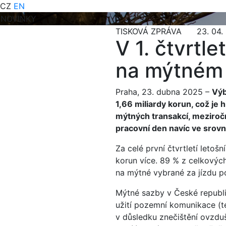
CZ
EN
NOVINKY
TISKOVÁ ZPRÁVA 23. 04.
V 1. čtvrtle
na mýtném 
Praha, 23. dubna 2025 –
Výb
1,66 miliardy korun, což je
mýtných transakcí, meziročn
pracovní den navíc ve srov
Za celé první čtvrtletí leto
korun více. 89 % z celkových
na mýtné vybrané za jízdu po 
Mýtné sazby v České republic
užití pozemní komunikace (té
v důsledku znečištění ovzdu