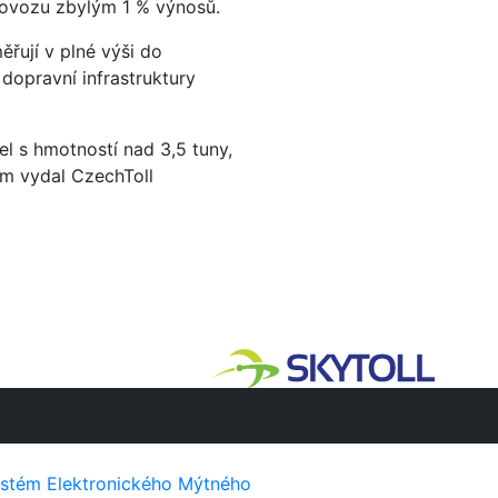
provozu zbylým 1 % výnosů.
řují v plné výši do
dopravní infrastruktury
l s hmotností nad 3,5 tuny,
ům vydal CzechToll
Design by
KRAFT digital
stém Elektronického Mýtného