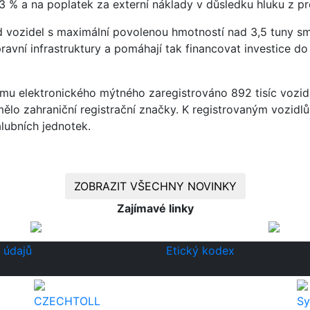
 3 % a na poplatek za externí náklady v důsledku hluku z 
vozidel s maximální povolenou hmotností nad 3,5 tuny smě
avní infrastruktury a pomáhají tak financovat investice do 
mu elektronického mýtného zaregistrováno 892 tisíc vozide
mělo zahraniční registrační značky. K registrovaným vozidl
lubních jednotek.
ZOBRAZIT VŠECHNY NOVINKY
Zajímavé linky
 údajů
Etický kodex
CZECHTOLL
Sy