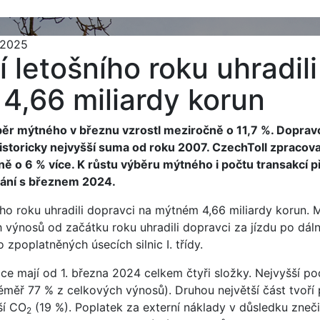
 2025
tí letošního roku uhradil
4,66 miliardy korun
ěr mýtného v březnu vzrostl meziročně o 11,7 %. Dopravc
 historicky nejvyšší suma od roku 2007. CzechToll zpracova
ě o 6 % více. K růstu výběru mýtného i počtu transakcí p
nání s březnem 2024.
šního roku uhradili dopravci na mýtném 4,66 miliardy korun. 
 výnosů od začátku roku uhradili dopravci za jízdu po dáln
zpoplatněných úsecích silnic I. třídy.
e mají od 1. března 2024 celkem čtyři složky. Nejvyšší po
měř 77 % z celkových výnosů). Druhou největší část tvoří 
ší CO
(19 %). Poplatek za externí náklady v důsledku zneč
2