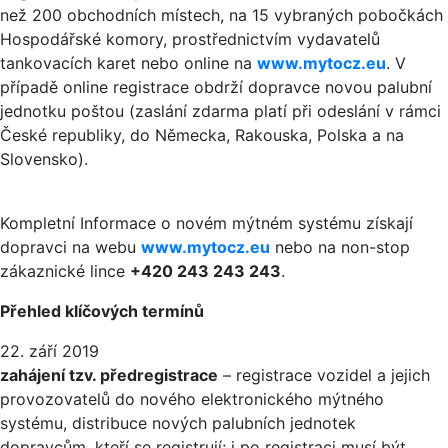
než 200 obchodních místech, na 15 vybraných pobočkách
Hospodářské komory, prostřednictvím vydavatelů
tankovacích karet nebo online na
www.mytocz.eu
. V
případě online registrace obdrží dopravce novou palubní
jednotku poštou (zaslání zdarma platí při odeslání v rámci
České republiky, do Německa, Rakouska, Polska a na
Slovensko).
Kompletní Informace o novém mýtném systému získají
dopravci na webu
www.mytocz.eu
nebo na non-stop
zákaznické lince
+420 243 243 243
.
Přehled klíčových termínů
22. září 2019
zahájení tzv. předregistrace
– registrace vozidel a jejich
provozovatelů do nového elektronického mýtného
systému, distribuce nových palubních jednotek
dopravcům, kteří se registrují; i po registraci musí být