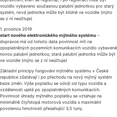
vozidlo vybaveno současnou palubní jednotkou pro starý
systém, nová jednotka může být klidně ve vozidle (mýto
se z ní neúčtuje)
1. prosince 2019
start nového elektronického mýtného systému
–
dopravce má od tohoto data povinnost mít na
zpoplatněných pozemních komunikacích vozidlo vybavené
novou palubní jednotkou; stará palubní jednotka může být
ve vozidle (mýto se z ní neúčtuje)
Základní principy fungování mýtného systému v České
republice zůstávají i po přechodu na nový mýtný systém
beze změn. Výše poplatku se odvíjí od typu vozidla a
vzdálenosti ujeté po zpoplatněných komunikacích.
Povinnost úhrady mýtného poplatku se vztahuje na
minimálně čtyřstopá motorová vozidla s maximální
povolenou hmotností přesahující 3,5 tuny.