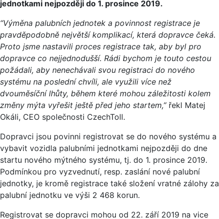
jednotkami nejpozději do 1. prosince 2019.
“Výměna palubních jednotek a povinnost registrace je
pravděpodobně největší komplikací, která dopravce čeká.
Proto jsme nastavili proces registrace tak, aby byl pro
dopravce co nejjednodušší. Rádi bychom je touto cestou
požádali, aby nenechávali svou registraci do nového
systému na poslední chvíli, ale využili více než
dvouměsíční lhůty, během které mohou záležitosti kolem
změny mýta vyřešit ještě před jeho startem,”
řekl Matej
Okáli, CEO společnosti CzechToll.
Dopravci jsou povinni registrovat se do nového systému a
vybavit vozidla palubními jednotkami nejpozději do dne
startu nového mýtného systému, tj. do 1. prosince 2019.
Podmínkou pro vyzvednutí, resp. zaslání nové palubní
jednotky, je kromě registrace také složení vratné zálohy za
palubní jednotku ve výši 2 468 korun.
Registrovat se dopravci mohou od 22. září 2019 na vice