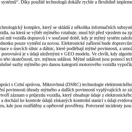
 systémů“. Díky použité technologii dokáže rychle a flexibilně implem
hnologický komplex, který se skládá z několika informačních subsystém
dla, na která se výběr mýtného vztahuje, musí být před vjezdem na zp
usí mít vozidla dopravců i v současné době, kdy je mýtný systém zalo
dnotku pouze vymění za novou. Elektronické zařízení bude dopravcům p
mace o úsecích silnic a dálnic, které podléhají mýtné povinnosti, a um
a porovnává je s údaji uloženými v GEO modelu. Ve chvíli, kdy algorit
 o této skutečnosti, tzv. mýtnou událost. Mýtné události jsou pomocí
říslušné sazby mýtného pro danou kategorii motorového vozidla vypočí
práci s Celní správou. Mikrovlnná (DSRC) technologie elektronickéh
nění povinnosti úhrady mýtného a dalších povinností vyplývajících ze
voří záznam o průjezdu vozidla, který obsahuje údaje z elektronického 
 a dochází ke kontrole údajů získaných kontrolní stanicí s údaji evidov
istru, kde jsou roztříděny a opětovně prověřeny. Potvrzené incidenty jso