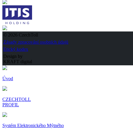
© 2026 CzechToll
Zásady zpracování osobních údajů
Etický kodex
Design by
KRAFT digital
Úvod
CZECHTOLL
PROFIL
Systém Elektronického Mýtného