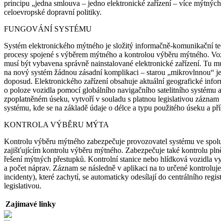
principu „jedna smlouva – jedno elektronické zařízení – více mýtných
celoevropské dopravní politiky.
FUNGOVÁNÍ SYSTÉMU
Systém elektronického mýtného je složitý informačně-komunikační tec
procesy spojené s výběrem mýtného a kontrolou výběru mýtného. Vozi
musí být vybavena správně nainstalované elektronické zařízení. Tu m
na nový systém žádnou zásadní komplikaci – starou „mikrovlnnou“ je
doposud. Elektronického zařízení obsahuje aktuální geografické infor
o poloze vozidla pomocí globálního navigačního satelitního systému 
zpoplatněném úseku, vytvoří v souladu s platnou legislativou záznam
systému, kde se na základě údaje o délce a typu použitého úseku a p
KONTROLA VÝBĚRU MÝTA
Kontrolu výběru mýtného zabezpečuje provozovatel systému ve spolu
zajišťujícím kontrolu výběru mýtného. Zabezpečuje také kontrolu pl
řešení mýtných přestupků. Kontrolní stanice nebo hlídková vozidla vyt
a počet náprav. Záznam se následně v aplikaci na to určené kontroluje
incidenty), které zachytí, se automaticky odesílají do centrálního reg
legislativou.
Zajímavé linky