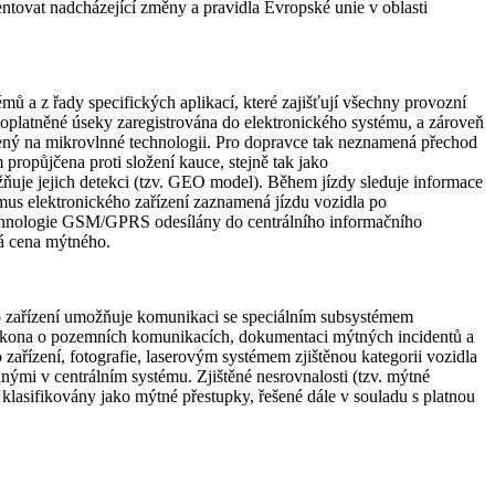
entovat nadcházející změny a pravidla Evropské unie v oblasti
ů a z řady specifických aplikací, které zajišťují všechny provozní
oplatněné úseky zaregistrována do elektronického systému, a zároveň
žený na mikrovlnné technologii. Pro dopravce tak neznamená přechod
ropůjčena proti složení kauce, stejně tak jako
ožňuje jejich detekci (tzv. GEO model). Během jízdy sleduje informace
mus elektronického zařízení zaznamená jízdu vozidla po
 technologie GSM/GPRS odesílány do centrálního informačního
tá cena mýtného.
o zařízení umožňuje komunikaci se speciálním subsystémem
 zákona o pozemních komunikacích, dokumentaci mýtných incidentů a
zařízení, fotografie, laserovým systémem zjištěnou kategorii vozidla
anými v centrálním systému. Zjištěné nesrovnalosti (tzv. mýtné
u klasifikovány jako mýtné přestupky, řešené dále v souladu s platnou