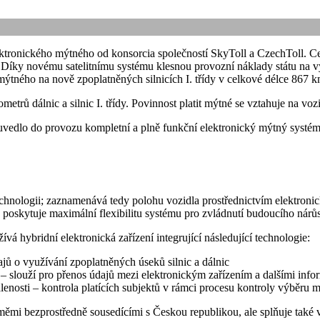
ktronického mýtného od konsorcia společností SkyToll a CzechToll. C
Díky novému satelitnímu systému klesnou provozní náklady státu na v
tného na nově zpoplatněných silnicích I. třídy v celkové délce 867 k
trů dálnic a silnic I. třídy. Povinnost platit mýtné se vztahuje na voz
uvedlo do provozu kompletní a plně funkční elektronický mýtný systé
chnologii; zaznamenává tedy polohu vozidla prostřednictvím elektronické
oskytuje maximální flexibilitu systému pro zvládnutí budoucího nárůstu
á hybridní elektronická zařízení integrující následující technologie:
ajů o využívání zpoplatněných úseků silnic a dálnic
 slouží pro přenos údajů mezi elektronickým zařízením a dalšími inf
nosti – kontrola platících subjektů v rámci procesu kontroly výběru 
 zeměmi bezprostředně sousedícími s Českou republikou, ale splňuje ta