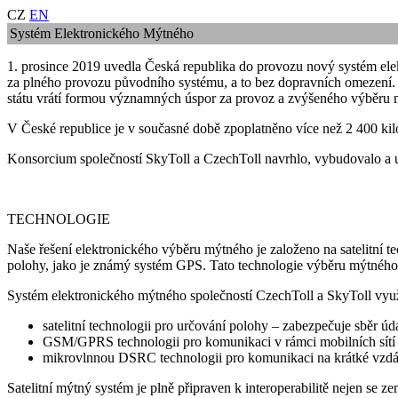
CZ
EN
Systém Elektronického Mýtného
1. prosince 2019 uvedla Česká republika do provozu nový systém ele
za plného provozu původního systému, a to bez dopravních omezení. 
státu vrátí formou významných úspor za provoz a zvýšeného výběru mý
V České republice je v současné době zpoplatněno více než 2 400 kilome
Konsorcium společností SkyToll a CzechToll navrhlo, vybudovalo a 
TECHNOLOGIE
Naše řešení elektronického výběru mýtného je založeno na satelitní te
polohy, jako je známý systém GPS. Tato technologie výběru mýtného p
Systém elektronického mýtného společností CzechToll a SkyToll využív
satelitní technologii pro určování polohy – zabezpečuje sběr úd
GSM/GPRS technologii pro komunikaci v rámci mobilních sítí –
mikrovlnnou DSRC technologii pro komunikaci na krátké vzdále
Satelitní mýtný systém je plně připraven k interoperabilitě nejen se