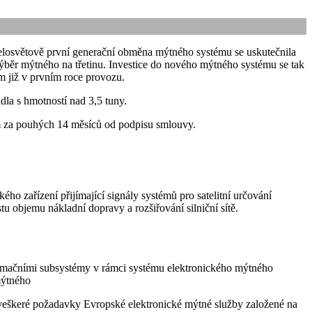
elosvětově první generační obměna mýtného systému se uskutečnila
ýběr mýtného na třetinu.
Investice do nového mýtného systému se tak
m již v prvním roce provozu.
idla s hmotností nad 3,5 tuny.
m za pouhých 14 měsíců od podpisu smlouvy.
ho zařízení přijímající signály systémů pro satelitní určování
 objemu nákladní dopravy a rozšiřování silniční sítě.
ormačními subsystémy v rámci systému elektronického mýtného
mýtného
ké veškeré požadavky Evropské elektronické mýtné služby založené na