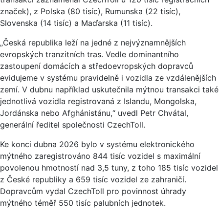
značek), z Polska (80 tisíc), Rumunska (22 tisíc),
Slovenska (14 tisíc) a Maďarska (11 tisíc).
„Česká republika leží na jedné z nejvýznamnějších
evropských tranzitních tras. Vedle dominantního
zastoupení domácích a středoevropských dopravců
evidujeme v systému pravidelně i vozidla ze vzdálenějších
zemí. V dubnu například uskutečnila mýtnou transakci také
jednotlivá vozidla registrovaná z Islandu, Mongolska,
Jordánska nebo Afghánistánu,“ uvedl Petr Chvátal,
generální ředitel společnosti CzechToll.
Ke konci dubna 2026 bylo v systému elektronického
mýtného zaregistrováno 844 tisíc vozidel s maximální
povolenou hmotností nad 3,5 tuny, z toho 185 tisíc vozidel
z České republiky a 659 tisíc vozidel ze zahraničí.
Dopravcům vydal CzechToll pro povinnost úhrady
mýtného téměř 550 tisíc palubních jednotek.