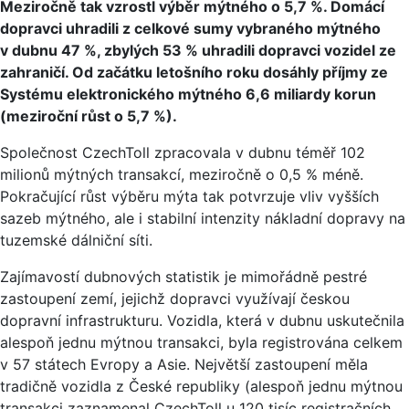
Meziročně tak vzrostl výběr mýtného o 5,7 %. Domácí
dopravci uhradili z celkové sumy vybraného mýtného
v dubnu 47 %, zbylých 53 % uhradili dopravci vozidel ze
zahraničí. Od začátku letošního roku dosáhly příjmy ze
Systému elektronického mýtného 6,6 miliardy korun
(meziroční růst o 5,7 %).
Společnost CzechToll zpracovala v dubnu téměř 102
milionů mýtných transakcí, meziročně o 0,5 % méně.
Pokračující růst výběru mýta tak potvrzuje vliv vyšších
sazeb mýtného, ale i stabilní intenzity nákladní dopravy na
tuzemské dálniční síti.
Zajímavostí dubnových statistik je mimořádně pestré
zastoupení zemí, jejichž dopravci využívají českou
dopravní infrastrukturu. Vozidla, která v dubnu uskutečnila
alespoň jednu mýtnou transakci, byla registrována celkem
v 57 státech Evropy a Asie. Největší zastoupení měla
tradičně vozidla z České republiky (alespoň jednu mýtnou
transakci zaznamenal CzechToll u 120 tisíc registračních